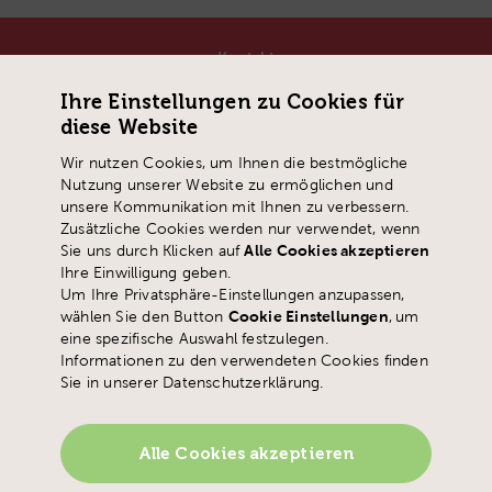
Kontakt
Pädagogische Hochschule Schwyz
Ihre Einstellungen zu Cookies für
Zaystrasse 42
diese Website
CH-6410 Goldau
T
+41 41 859 05 90
Wir nutzen Cookies, um Ihnen die bestmögliche
Nutzung unserer Website zu ermöglichen und
info@
phsz.ch
unsere Kommunikation mit Ihnen zu verbessern.
Zusätzliche Cookies werden nur verwendet, wenn
Sie uns durch Klicken auf
Alle Cookies akzeptieren
Ihre Einwilligung geben.
Um Ihre Privatsphäre-Einstellungen anzupassen,
wählen Sie den Button
Cookie Einstellungen
,
um
eine spezifische Auswahl festzulegen.
Informationen zu den verwendeten Cookies finden
Sie in unserer Datenschutzerklärung.
Alle Cookies akzeptieren