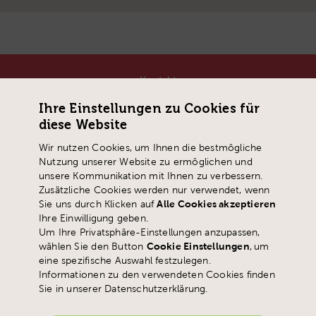
Kontakt
Pädagogische Hochschule Schwyz
Ihre Einstellungen zu Cookies für
Zaystrasse 42
diese Website
CH-6410 Goldau
Wir nutzen Cookies, um Ihnen die bestmögliche
T
+41 41 859 05 90
Nutzung unserer Website zu ermöglichen und
info@
phsz.ch
unsere Kommunikation mit Ihnen zu verbessern.
Zusätzliche Cookies werden nur verwendet, wenn
Sie uns durch Klicken auf
Alle Cookies akzeptieren
Ihre Einwilligung geben.
Um Ihre Privatsphäre-Einstellungen anzupassen,
wählen Sie den Button
Cookie Einstellungen
,
um
eine spezifische Auswahl festzulegen.
Informationen zu den verwendeten Cookies finden
Sie in unserer Datenschutzerklärung.