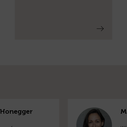
i Honegger
M