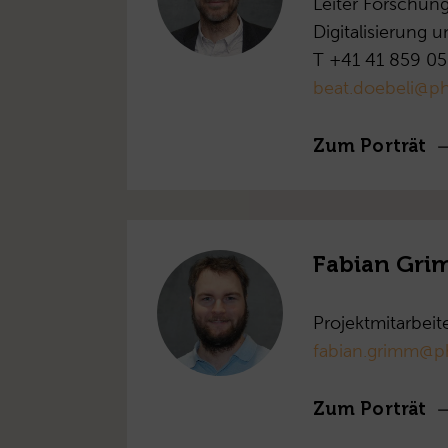
Leiter Forschun
Digitalisierung 
T +41 41 859 05
beat.doebeli@ph
Zum Porträt
Fabian Gr
Projektmitarbeit
fabian.grimm@p
Zum Porträt