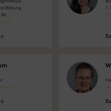
gsprofessur
Wi
und Bildung
T 
 86
mo
sz.ch
Zu
imm
W
er
Fre
hsz.ch
we
Zu