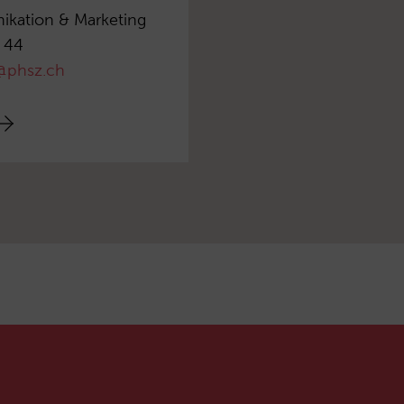
ikation & Marketing
 44
l@phsz.ch