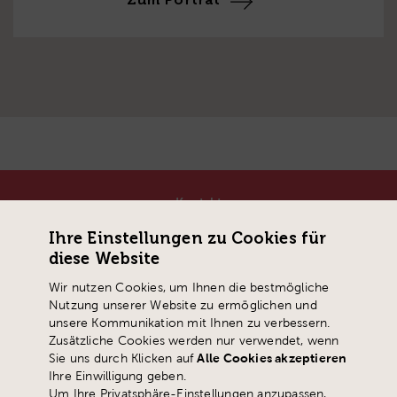
Kontakt
Pädagogische Hochschule Schwyz
Ihre Einstellungen zu Cookies für
Zaystrasse 42
diese Website
CH-6410 Goldau
Wir nutzen Cookies, um Ihnen die bestmögliche
T
+41 41 859 05 90
Nutzung unserer Website zu ermöglichen und
info@
phsz.ch
unsere Kommunikation mit Ihnen zu verbessern.
Zusätzliche Cookies werden nur verwendet, wenn
Sie uns durch Klicken auf
Alle Cookies akzeptieren
Ihre Einwilligung geben.
Um Ihre Privatsphäre-Einstellungen anzupassen,