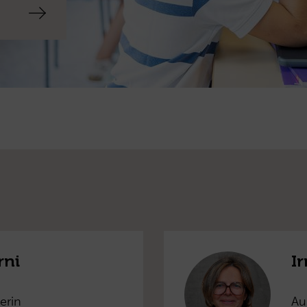
rni
I
erin
Au