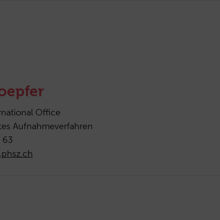
oepfer
rnational Office
ertes Aufnahmeverfahren
 63
@phsz.ch