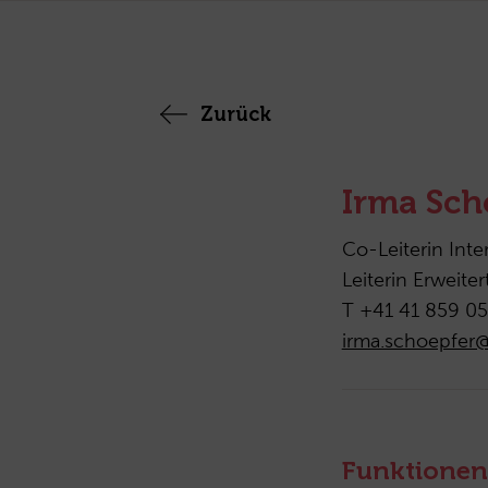
Zurück
Irma Sch
Co-Leiterin Inte
Leiterin Erweit
T +41 41 859 05
irma.schoepfer
Funktionen