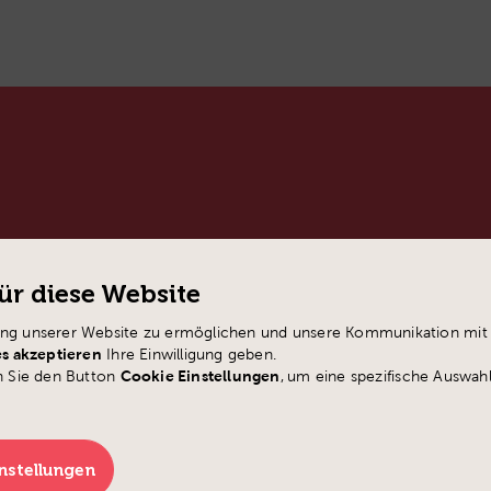
ür diese Website
ng unserer Website zu ermöglichen und unsere Kommunikation mit I
es akzeptieren
Ihre Einwilligung geben.
n Sie den Button
Cookie Einstellungen
,
um eine spezifische Auswah
Admin
New
nstellungen