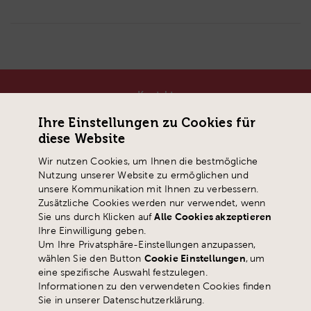
Kontakt
Pädagogische Hochschule Schwyz
Ihre Einstellungen zu Cookies für
Zaystrasse 42
diese Website
CH-6410 Goldau
Wir nutzen Cookies, um Ihnen die bestmögliche
T
+41 41 859 05 90
Nutzung unserer Website zu ermöglichen und
info@
phsz.ch
unsere Kommunikation mit Ihnen zu verbessern.
Zusätzliche Cookies werden nur verwendet, wenn
Sie uns durch Klicken auf
Alle Cookies akzeptieren
Ihre Einwilligung geben.
Um Ihre Privatsphäre-Einstellungen anzupassen,
wählen Sie den Button
Cookie Einstellungen
,
um
eine spezifische Auswahl festzulegen.
Informationen zu den verwendeten Cookies finden
Sie in unserer Datenschutzerklärung.