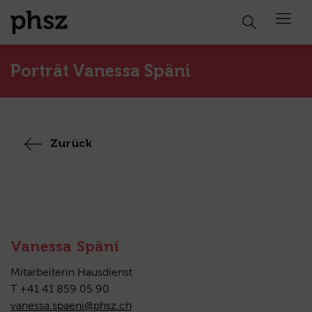
Open 
Porträt Vanessa Späni
Zurück
Vanessa Späni
Mitarbeiterin Hausdienst
T +41 41 859 05 90
vanessa.spaeni@phsz.ch