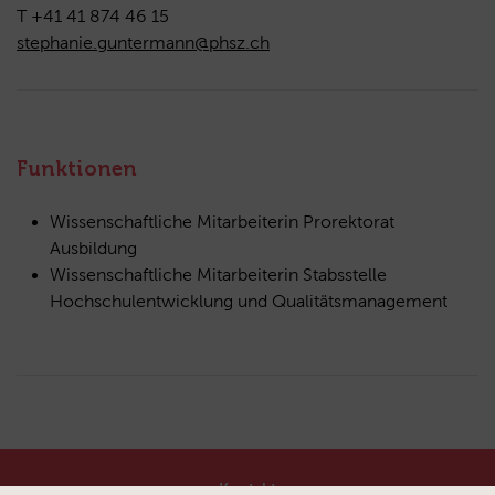
T +41 41 874 46 15
stephanie.guntermann@phsz.ch
Funktionen
Wissenschaftliche Mitarbeiterin Prorektorat
Ausbildung
Wissenschaftliche Mitarbeiterin Stabsstelle
Hochschulentwicklung und Qualitätsmanagement
Kontakt