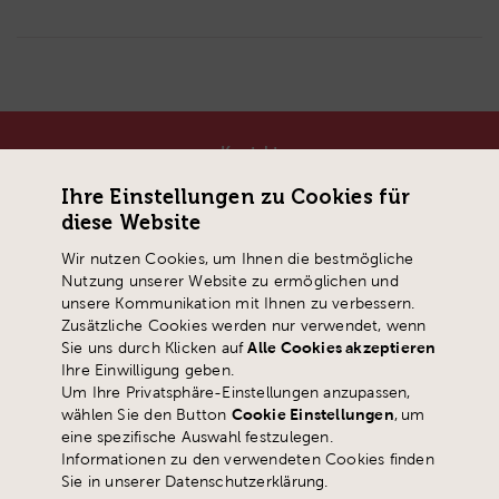
Kontakt
Pädagogische Hochschule Schwyz
Ihre Einstellungen zu Cookies für
Zaystrasse 42
diese Website
CH-6410 Goldau
Wir nutzen Cookies, um Ihnen die bestmögliche
T
+41 41 859 05 90
Nutzung unserer Website zu ermöglichen und
info@
phsz.ch
unsere Kommunikation mit Ihnen zu verbessern.
Zusätzliche Cookies werden nur verwendet, wenn
Sie uns durch Klicken auf
Alle Cookies akzeptieren
Ihre Einwilligung geben.
Um Ihre Privatsphäre-Einstellungen anzupassen,
wählen Sie den Button
Cookie Einstellungen
,
um
eine spezifische Auswahl festzulegen.
Informationen zu den verwendeten Cookies finden
Sie in unserer Datenschutzerklärung.