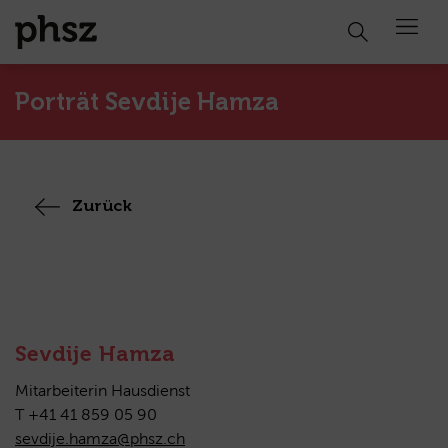
Open 
Porträt Sevdije Hamza
Zurück
Sevdije Hamza
Mitarbeiterin Hausdienst
T +41 41 859 05 90
sevdije.hamza@phsz.ch