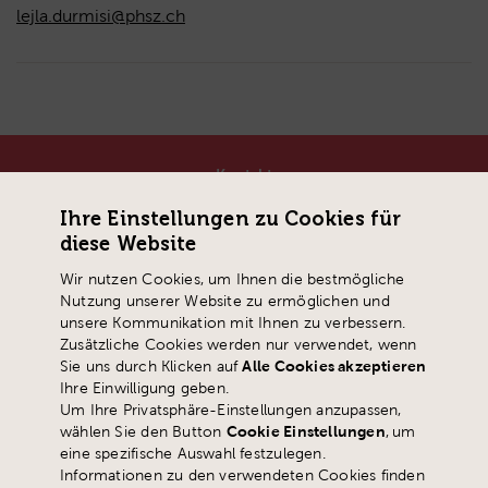
lejla.durmisi@phsz.ch
Kontakt
Pädagogische Hochschule Schwyz
Ihre Einstellungen zu Cookies für
Zaystrasse 42
diese Website
CH-6410 Goldau
Wir nutzen Cookies, um Ihnen die bestmögliche
T
+41 41 859 05 90
Nutzung unserer Website zu ermöglichen und
info@
phsz.ch
unsere Kommunikation mit Ihnen zu verbessern.
Zusätzliche Cookies werden nur verwendet, wenn
Sie uns durch Klicken auf
Alle Cookies akzeptieren
Ihre Einwilligung geben.
Um Ihre Privatsphäre-Einstellungen anzupassen,
wählen Sie den Button
Cookie Einstellungen
,
um
eine spezifische Auswahl festzulegen.
Informationen zu den verwendeten Cookies finden