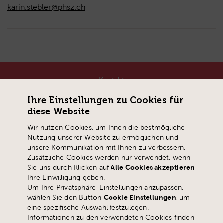
karin.stebler@phsz.ch
Kontakt
Pädagogische Hochschule Schwyz
Ihre Einstellungen zu Cookies für
Zaystrasse 42
diese Website
CH-6410 Goldau
Wir nutzen Cookies, um Ihnen die bestmögliche
T
+41 41 859 05 90
Nutzung unserer Website zu ermöglichen und
info@
phsz.ch
unsere Kommunikation mit Ihnen zu verbessern.
Zusätzliche Cookies werden nur verwendet, wenn
Sie uns durch Klicken auf
Alle Cookies akzeptieren
Ihre Einwilligung geben.
Um Ihre Privatsphäre-Einstellungen anzupassen,
wählen Sie den Button
Cookie Einstellungen
,
um
eine spezifische Auswahl festzulegen.
Informationen zu den verwendeten Cookies finden