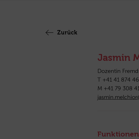
Zurück
Jasmin M
Dozentin Fremd
T +41 41 874 46
M +41 79 308 4
jasmin.melchio
Funktionen