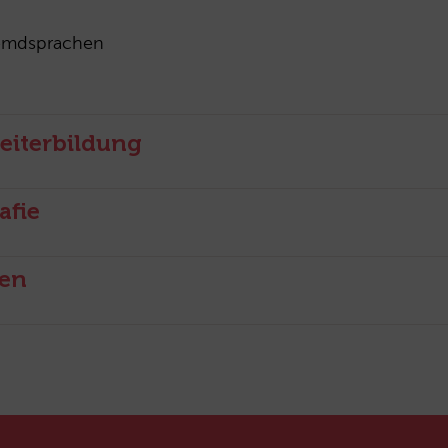
emdsprachen
eiterbildung
afie
nen