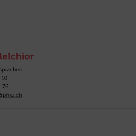
elchior
sprachen
 10
1 76
r@phsz.ch