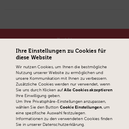
Kontakt
Pädagogische Hochschule Schwyz
Ihre Einstellungen zu Cookies für
Zaystrasse 42
diese Website
CH-6410 Goldau
Wir nutzen Cookies, um Ihnen die bestmögliche
T
+41 41 859 05 90
Nutzung unserer Website zu ermöglichen und
info@
phsz.ch
unsere Kommunikation mit Ihnen zu verbessern.
Zusätzliche Cookies werden nur verwendet, wenn
Sie uns durch Klicken auf
Alle Cookies akzeptieren
Ihre Einwilligung geben.
Um Ihre Privatsphäre-Einstellungen anzupassen,
wählen Sie den Button
Cookie Einstellungen
,
um
eine spezifische Auswahl festzulegen.
Informationen zu den verwendeten Cookies finden
Sie in unserer Datenschutzerklärung.