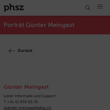
Open 
Porträt Günter Meingast
Zurück
Günter Meingast
Leiter Informatik und Support
T +41 41 859 05 76
guenter.meingast@phsz.ch