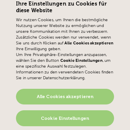
Ihre Einstellungen zu Cookies für
Zaystrasse 42
diese Website
CH-6410 Goldau
T
+41 41 859 05 90
Wir nutzen Cookies, um Ihnen die bestmögliche
Nutzung unserer Website zu ermöglichen und
info@
phsz.ch
unsere Kommunikation mit Ihnen zu verbessern.
Zusätzliche Cookies werden nur verwendet, wenn
Sie uns durch Klicken auf
Alle Cookies akzeptieren
Ihre Einwilligung geben.
Um Ihre Privatsphäre-Einstellungen anzupassen,
wählen Sie den Button
Cookie Einstellungen
,
um
eine spezifische Auswahl festzulegen.
Informationen zu den verwendeten Cookies finden
Sie in unserer Datenschutzerklärung.
Alle Cookies akzeptieren
Cookie Einstellungen
Admin
Newsletter
Datenschutz
Impressum