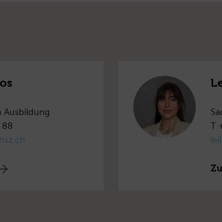
os
L
n Ausbildung
Sa
 88
T 
hsz.ch
le
Zu