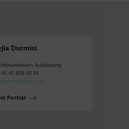
ejla Durmisi
chbearbeiterin Ausbildung
+41 41 859 05 81
jla.durmisi@phsz.ch
m Porträt